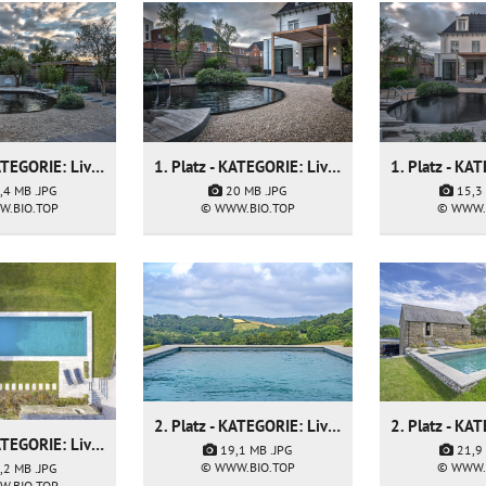
1. Platz - KATEGORIE: Living Pool - Firma: Munter Tuinprojecten
1. Platz - KATEGORIE: Living Pool - Firma: Munter Tuinprojecten
20 MB
.JPG
,4 MB
.JPG
15,3
© WWW.BIO.TOP
W.BIO.TOP
© WWW.
2. Platz - KATEGORIE: Living Pool - Firma: Natural Swimming Pools Ltd
2. Platz - KATEGORIE: Living Pool - Firma: Natural Swimming Pools Ltd
19,1 MB
.JPG
21,9
© WWW.BIO.TOP
© WWW.
,2 MB
.JPG
W.BIO.TOP