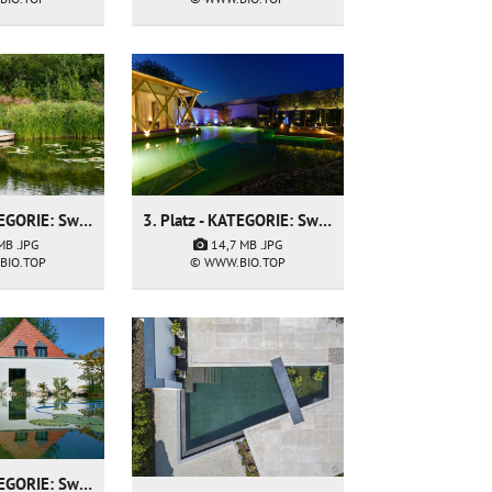
2. Platz - KATEGORIE: Swimming Pond - Firma: Fresner Garten und Landschaftsbau GmbH
3. Platz - KATEGORIE: Swimming Pond - Firma: Fuchs baut Gärten GmbH
 MB
.JPG
14,7 MB
.JPG
BIO.TOP
© WWW.BIO.TOP
3. Platz - KATEGORIE: Swimming Pond - Firma: Fuchs baut Gärten GmbH