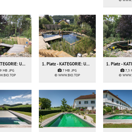
1. Platz - KATEGORIE: Umbau & Sanierung - Firma: My Garden sarl
1. Platz - KATEGORIE: Umbau & Sanierung - Firma: My Garden sarl
,9 MB
.JPG
7 MB
.JPG
7,3
W.BIO.TOP
© WWW.BIO.TOP
© WWW.