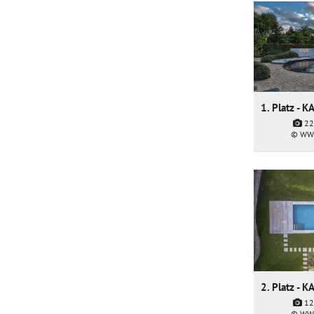
22
© WW
12
© WW