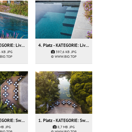
4. Platz - KATEGORIE: Living Pool - Firma: Geonet bvba
4. Platz - KATEGORIE: Living Pool - Firma: Geonet bvba
4 KB
.JPG
397,6 KB
.JPG
BIO.TOP
© WWW.BIO.TOP
1. Platz - KATEGORIE: Swimming Pond - Firma: T & P Teich und Pool GmbH
1. Platz - KATEGORIE: Swimming Pond - Firma: T & P Teich und Pool GmbH
 MB
.JPG
8,7 MB
.JPG
BIO.TOP
© WWW.BIO.TOP