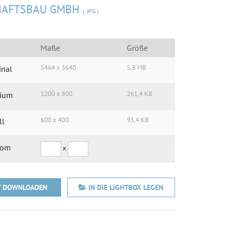
HAFTSBAU GMBH
(. JPG )
Maße
Größe
5464 x 3640
5,8 MB
inal
1200 x 800
261,4 KB
ium
600 x 400
93,4 KB
ll
tom
x
T DOWNLOADEN
IN DIE LIGHTBOX LEGEN