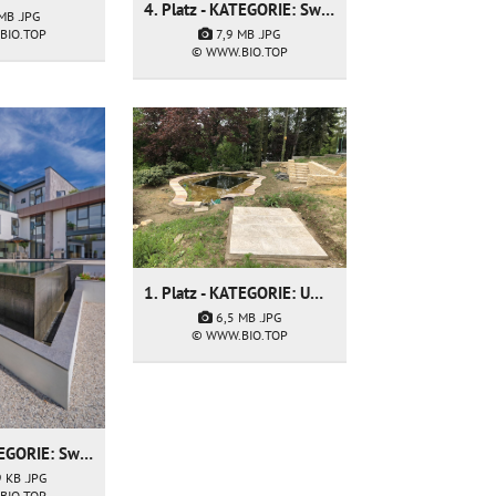
4. Platz - KATEGORIE: Swimming Pond - Firma: Water Artisans
 MB
.JPG
BIO.TOP
7,9 MB
.JPG
© WWW.BIO.TOP
1. Platz - KATEGORIE: Umbau & Sanierung - Firma: My Garden sarl
6,5 MB
.JPG
© WWW.BIO.TOP
4. Platz - KATEGORIE: Swimming Pond - Firma: Water Artisans
9 KB
.JPG
BIO.TOP