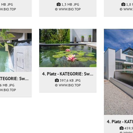
3 MB
.JPG
1,3 MB
.JPG
1,8
W.BIO.TOP
© WWW.BIO.TOP
© WWW.
4. Platz - KATEGORIE: Swimming Pond - Firma: Water Artisans
4. Platz - KATEGORIE: Swimming Pond - Firma: Water Artisans
397,6 KB
.JPG
© WWW.BIO.TOP
,6 MB
.JPG
W.BIO.TOP
459,
© WWW.