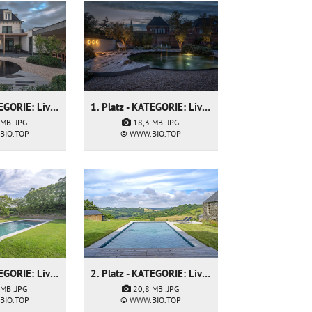
1. Platz - KATEGORIE: Living Pool - Firma: Munter Tuinprojecten
1. Platz - KATEGORIE: Living Pool - Firma: Munter Tuinprojecten
18,3 MB
.JPG
 MB
.JPG
© WWW.BIO.TOP
BIO.TOP
2. Platz - KATEGORIE: Living Pool - Firma: Natural Swimming Pools Ltd
2. Platz - KATEGORIE: Living Pool - Firma: Natural Swimming Pools Ltd
 MB
.JPG
20,8 MB
.JPG
BIO.TOP
© WWW.BIO.TOP