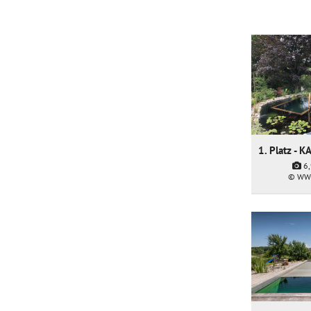
6
© WW