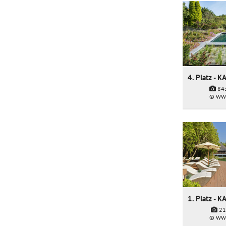
84
© WW
21
© WW