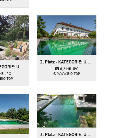
2. Platz - KATEGORIE: Umbau & Sanierung - Firma: freiraum* Gartenarchitektur GmbH
1. Platz - KATEGORIE: Umbau & Sanierung - Firma: My Garden sarl
6,2 MB
.JPG
© WWW.BIO.TOP
 MB
.JPG
BIO.TOP
3. Platz - KATEGORIE: Umbau & Sanierung - Firma: Roth Gärtner von Eden GmbH