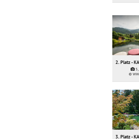
5
© WW