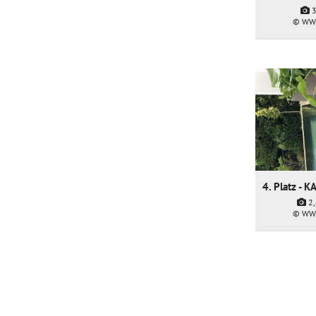
© WW
2
© WW