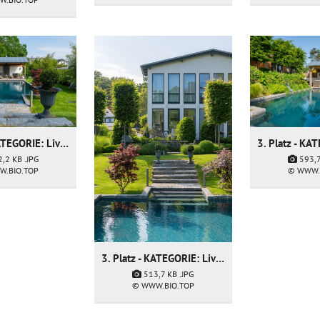
3. Platz - KATEGORIE: Living Pool - Firma: Hortien der Gartendoktor
2,2 KB
.JPG
593,
W.BIO.TOP
© WWW.
3. Platz - KATEGORIE: Living Pool - Firma: Hortien der Gartendoktor
513,7 KB
.JPG
© WWW.BIO.TOP