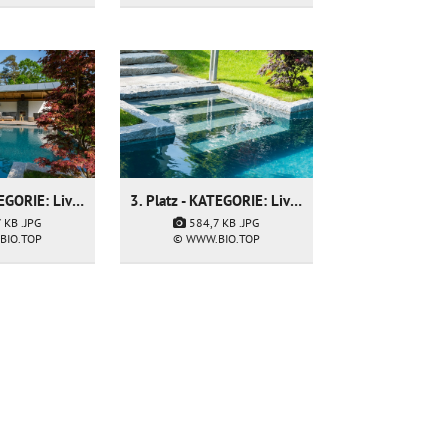
3. Platz - KATEGORIE: Living Pool - Firma: Hortien der Gartendoktor
3. Platz - KATEGORIE: Living Pool - Firma: Hortien der Gartendoktor
7 KB
.JPG
584,7 KB
.JPG
BIO.TOP
© WWW.BIO.TOP