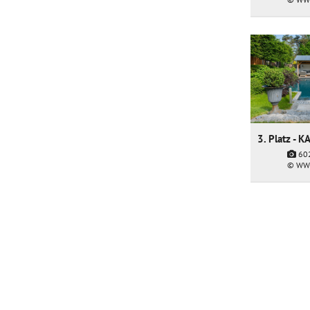
60
© WW