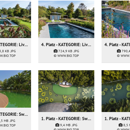
4. Platz - KATEGORIE: Living Pool - Firma: Geonet bvba
4. Platz - KATEGORIE: Living Pool - Firma: Geonet bvba
3,8 KB
.JPG
724,9 KB
.JPG
790,
W.BIO.TOP
© WWW.BIO.TOP
© WWW.
1. Platz - KATEGORIE: Swimming Pond - Firma: T & P Teich und Pool GmbH
1. Platz - KATEGORIE: Swimming Pond - Firma: T & P Teich und Pool GmbH
,5 MB
.JPG
9,4 MB
.JPG
8,5
W.BIO.TOP
© WWW.BIO.TOP
© WWW.