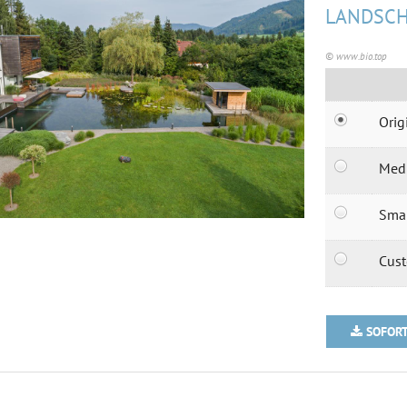
LANDSC
© www.bio.top
Orig
Med
Sma
Cus
SOFOR