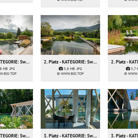
2. Platz - KATEGORIE: Swimming Pond - Firma: Fresner Garten und Landschaftsbau GmbH
2. Platz - KATEGORIE: Swimming Pond - Firma: Fresner Garten und Landschaftsbau GmbH
5,7
,8 MB
.JPG
5,8 MB
.JPG
© WWW.
W.BIO.TOP
© WWW.BIO.TOP
3. Platz - KATEGORIE: Swimming Pond - Firma: Fuchs baut Gärten GmbH
3. Platz - KATEGORIE: Swimming Pond - Firma: Fuchs baut Gärten GmbH