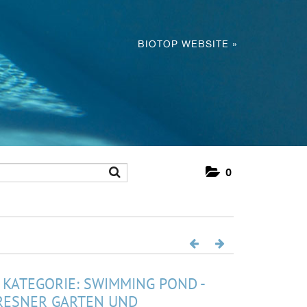
BIOTOP WEBSITE »
0
 - KATEGORIE: SWIMMING POND -
FRESNER GARTEN UND