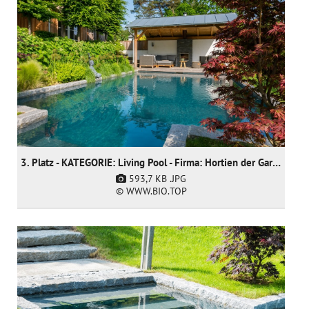
3. Platz - KATEGORIE: Living Pool - Firma: Hortien der Gartendoktor
593,7 KB
.JPG
© WWW.BIO.TOP