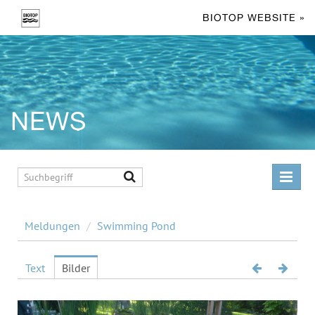
BIOTOP WEBSITE »
NEWS
MELDUNGEN
Meldungen
/
Swimming Pond
Living Pool
Swimming Pond
Text
Bilder
Facts & Figures