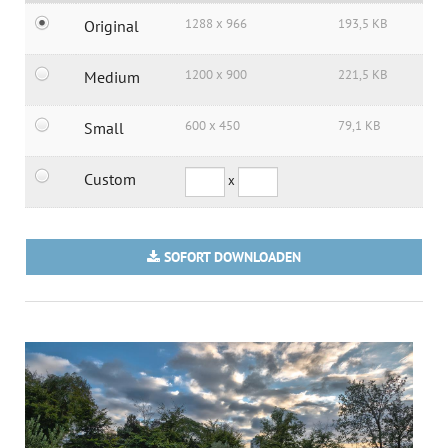
1288 x 966
193,5 KB
Original
1200 x 900
221,5 KB
Medium
600 x 450
79,1 KB
Small
Custom
x
SOFORT DOWNLOADEN