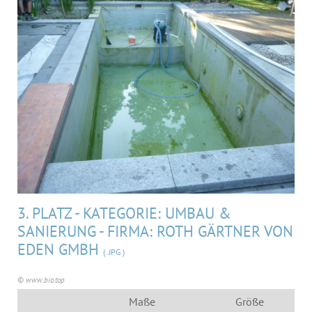
MEDIA
ÜBER UNS
KONTAKT
3. PLATZ - KATEGORIE: UMBAU &
SANIERUNG - FIRMA: ROTH GÄRTNER VON
EDEN GMBH
(. JPG )
© www.bio.top
Maße
Größe