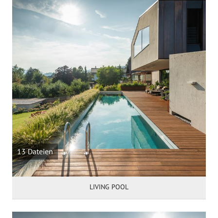
Öffentliche Anlagen
Menschen
Details & Zubehör
Nachtaufnahmen
Unternehmen & Logo
Fertigbecken
ÜBER UNS
KONTAKT
13 Dateien
LIVING POOL