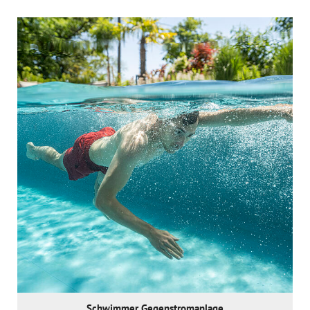
Öffentliche Anlagen
Menschen
Details & Zubehör
Nachtaufnahmen
Unternehmen & Logo
Fertigbecken
ÜBER UNS
KONTAKT
Schwimmer Gegenstromanlage