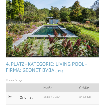
MEDIA
ÜBER UNS
KONTAKT
4. PLATZ - KATEGORIE: LIVING POOL -
FIRMA: GEONET BVBA
(. JPG )
© www.bio.top
Maße
Größe
1618 x 1080
843,8 KB
Original