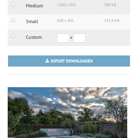
1200 x 801
380 KB
Medium
600 x 401
135,9 KB
Small
Custom
x
SOFORT DOWNLOADEN