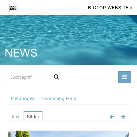
BIOTOP WEBSITE »
NEWS
MELDUNGEN
Meldungen
/
Swimming Pond
Living Pool
Swimming Pond
Text
Bilder
Facts & Figures