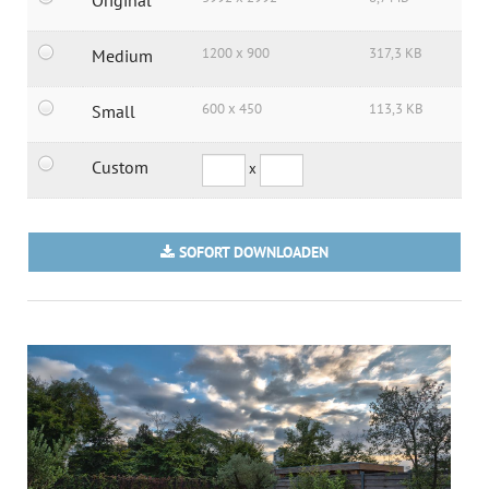
1200 x 900
317,3 KB
Medium
600 x 450
113,3 KB
Small
Custom
x
SOFORT DOWNLOADEN