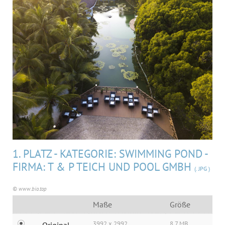
MEDIA
ÜBER UNS
KONTAKT
1. PLATZ - KATEGORIE: SWIMMING POND -
FIRMA: T & P TEICH UND POOL GMBH
(. JPG )
© www.bio.top
Maße
Größe
3992 x 2992
8,7 MB
Original