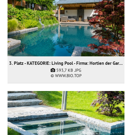
3. Platz - KATEGORIE: Living Pool - Firma: Hortien der Gartendoktor
593,7 KB
.JPG
© WWW.BIO.TOP