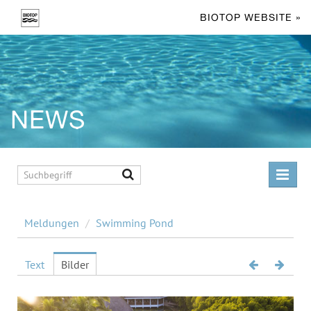
BIOTOP WEBSITE »
NEWS
MELDUNGEN
Meldungen
/
Swimming Pond
Living Pool
Swimming Pond
Text
Bilder
Facts & Figures