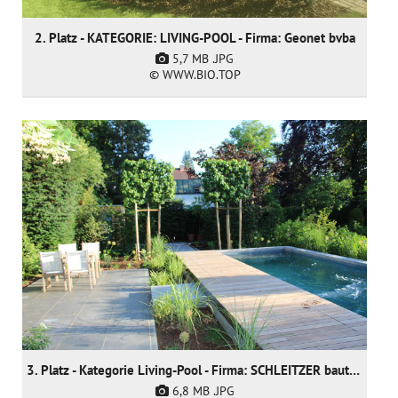
2. Platz - KATEGORIE: LIVING-POOL - Firma: Geonet bvba
5,7 MB
.JPG
© WWW.BIO.TOP
3. Platz - Kategorie Living-Pool - Firma: SCHLEITZER baut Gärten creativ & innovativ GmbH
6,8 MB
.JPG