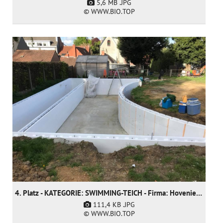
5,6 MB
.JPG
© WWW.BIO.TOP
4. Platz - KATEGORIE: SWIMMING-TEICH - Firma: Hoveniersgebroeders BVBA (nur nominiert)
111,4 KB
.JPG
© WWW.BIO.TOP