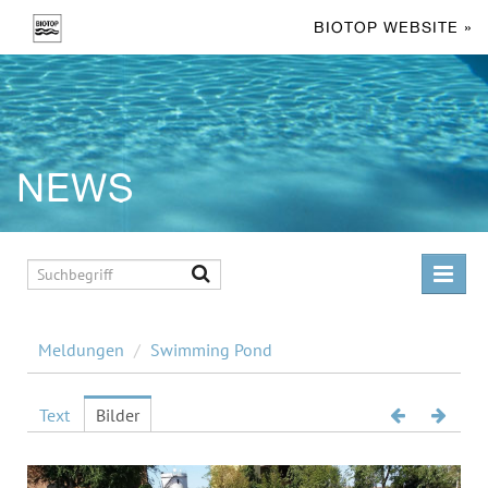
BIOTOP WEBSITE »
NEWS
MELDUNGEN
Meldungen
/
Swimming Pond
Living Pool
Swimming Pond
Text
Bilder
Facts & Figures