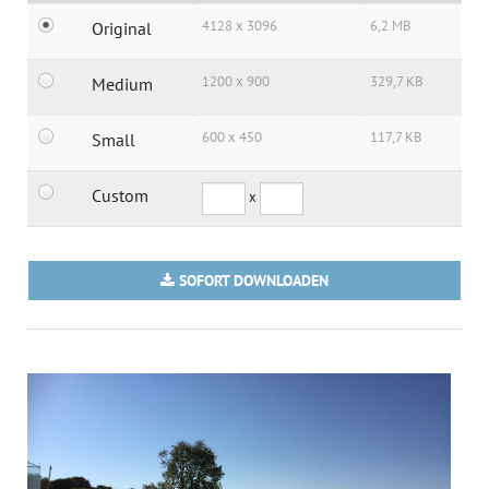
4128 x 3096
6,2 MB
Original
1200 x 900
329,7 KB
Medium
600 x 450
117,7 KB
Small
Custom
x
SOFORT DOWNLOADEN