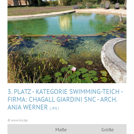
MEDIA
ÜBER UNS
KONTAKT
3. PLATZ - KATEGORIE SWIMMING-TEICH -
FIRMA: CHAGALL GIARDINI SNC - ARCH.
ANJA WERNER
(. JPG )
© www.bio.top
Maße
Größe