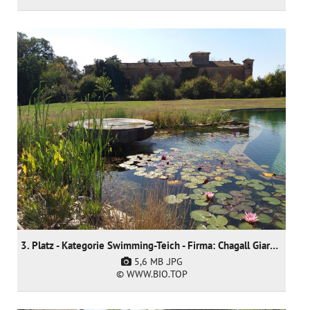
3. Platz - Kategorie Swimming-Teich - Firma: Chagall Giardini SNC - Arch. Anja Werner
5,6 MB
.JPG
© WWW.BIO.TOP