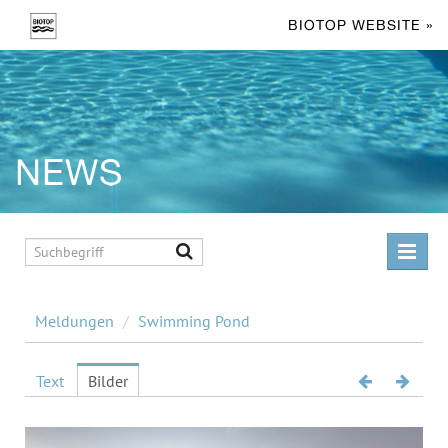
BIOTOP WEBSITE »
NEWS
MELDUNGEN
Meldungen
/
Swimming Pond
Living Pool
Swimming Pond
Text
Bilder
Facts & Figures