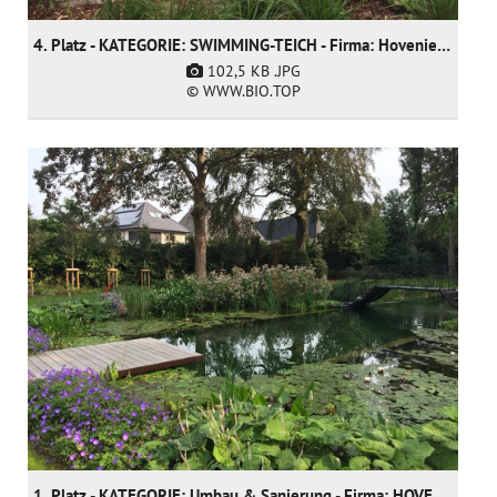
4. Platz - KATEGORIE: SWIMMING-TEICH - Firma: Hoveniersgebroeders BVBA (nur nominiert)
102,5 KB
.JPG
© WWW.BIO.TOP
1. Platz - KATEGORIE: Umbau & Sanierung - Firma: HOVENIERSGEBROEDERS bvba