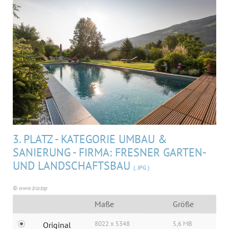
MEDIA
ÜBER UNS
KONTAKT
3. PLATZ - KATEGORIE UMBAU &
SANIERUNG - FIRMA: FRESNER GARTEN-
UND LANDSCHAFTSBAU
(. JPG )
© www.bio.top
Maße
Größe
8022 x 5348
5,6 MB
Original