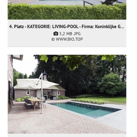
4. Platz - KATEGORIE: LIVING-POOL - Firma: Koninklijke Ginkel Group (nur nominiert)
5,2 MB
.JPG
© WWW.BIO.TOP