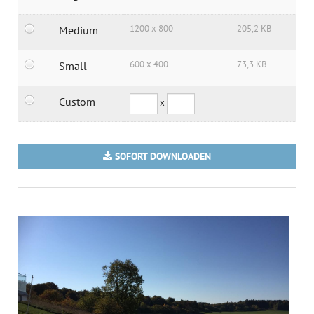
1200 x 800
205,2 KB
Medium
600 x 400
73,3 KB
Small
Custom
x
SOFORT DOWNLOADEN